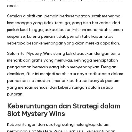
acak.
Setelah diaktifkan, pemain berkesempatan untuk menerima
kemenangan yang tidak terduga, yang bisa bervariasi dari
jumlah kecil hingga jackpot besar. Fitur ini menambah elemen
suspense, karena pemain tidak pernah tahu kapan atau
seberapa besar kemenangan yang akan mereka dapatkan.
Selain itu, Mystery Wins sering kali dipadukan dengan tema
menarik dan grafis yang memukau, sehingga menciptakan
pengalaman bermain yang lebih menyenangkan. Dengan
demikian, fitur ini menjadi salah satu daya tarik utama dalam
permainan slot modern, menarik perhatian banyak pemain
yang mencari sensasi dan keberuntungan dalam setiap
putaran.
Keberuntungan dan Strategi dalam
Slot Mystery Wins
Keberuntungan dan strategi saling melengkapi dalam
permainan slot Mystery Wins. Di satu sisi, keberuntungan