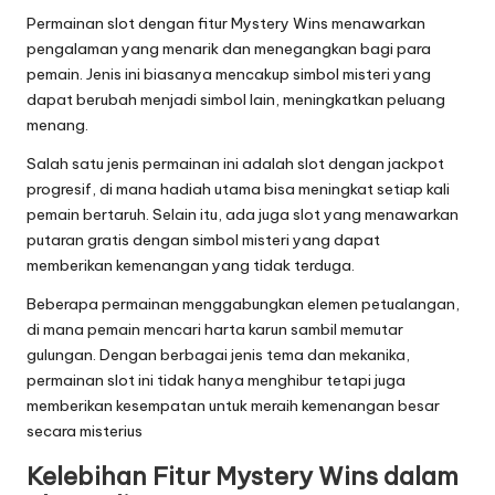
Permainan slot dengan fitur Mystery Wins menawarkan
pengalaman yang menarik dan menegangkan bagi para
pemain. Jenis ini biasanya mencakup simbol misteri yang
dapat berubah menjadi simbol lain, meningkatkan peluang
menang.
Salah satu jenis permainan ini adalah slot dengan jackpot
progresif, di mana hadiah utama bisa meningkat setiap kali
pemain bertaruh. Selain itu, ada juga slot yang menawarkan
putaran gratis dengan simbol misteri yang dapat
memberikan kemenangan yang tidak terduga.
Beberapa permainan menggabungkan elemen petualangan,
di mana pemain mencari harta karun sambil memutar
gulungan. Dengan berbagai jenis tema dan mekanika,
permainan slot ini tidak hanya menghibur tetapi juga
memberikan kesempatan untuk meraih kemenangan besar
secara misterius
Kelebihan Fitur Mystery Wins dalam