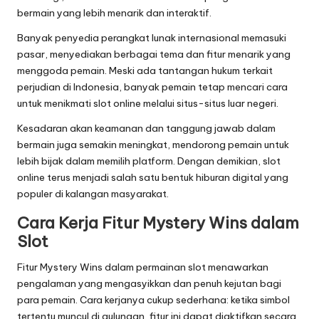
bermain yang lebih menarik dan interaktif.
Banyak penyedia perangkat lunak internasional memasuki
pasar, menyediakan berbagai tema dan fitur menarik yang
menggoda pemain. Meski ada tantangan hukum terkait
perjudian di Indonesia, banyak pemain tetap mencari cara
untuk menikmati slot online melalui situs-situs luar negeri.
Kesadaran akan keamanan dan tanggung jawab dalam
bermain juga semakin meningkat, mendorong pemain untuk
lebih bijak dalam memilih platform. Dengan demikian, slot
online terus menjadi salah satu bentuk hiburan digital yang
populer di kalangan masyarakat.
Cara Kerja Fitur Mystery Wins dalam
Slot
Fitur Mystery Wins dalam permainan slot menawarkan
pengalaman yang mengasyikkan dan penuh kejutan bagi
para pemain. Cara kerjanya cukup sederhana: ketika simbol
tertentu muncul di gulungan, fitur ini dapat diaktifkan secara