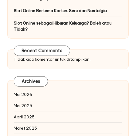
Slot Online Bertema Kartun: Seru dan Nostalgia
Slot Online sebagai Hiburan Keluarga? Boleh atau
Tidak?
Recent Comments
Tidak ada komentar untuk ditampilkan.
Archives
Mei 2026
Mei 2025
April 2025
Maret 2025