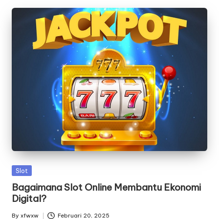
Posted
Slot
in
Bagaimana Slot Online Membantu Ekonomi
Digital?
By
xfwxw
Februari 20, 2025