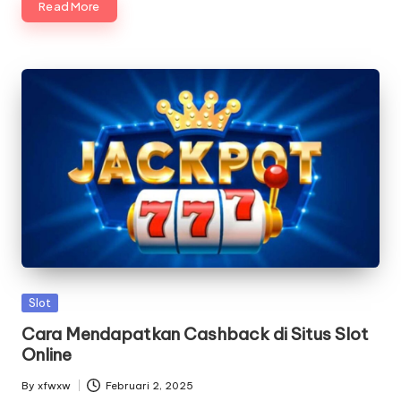
Read More
Posted
Slot
in
Cara Mendapatkan Cashback di Situs Slot
Online
By
xfwxw
Februari 2, 2025
Posted